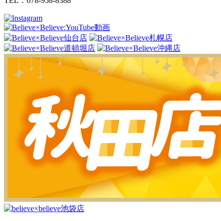
TEL：078-958-8388