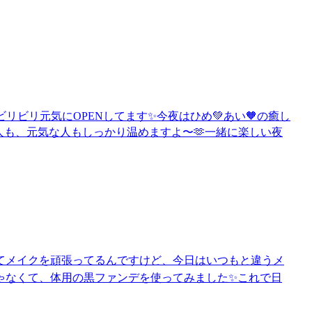
ビリビリ元気にOPENしてます✨今夜はひめ💚あい🧡の癒し
てる人も、元気な人もしっかり温めますよ〜🫶一緒に楽しい夜
てメイクを頑張ってるんですけど、今日はいつもと違うメ
ゃなくて、体用の黒ファンデを使ってみました✨これで日