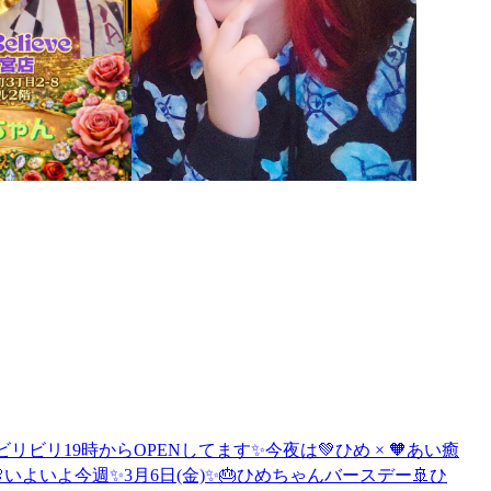
ビリ19時からOPENしてます✨今夜は💚ひめ × 🧡あい癒
いよいよ今週✨3月6日(金)✨🎂ひめちゃんバースデー🚢ひ