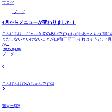
ブログ
ブログ
4月からメニューが変わりました！
こんにちは！ギャル女装のあいです(๑ơ ₃ ơ)✨あっという
まだしないといけないことが山積(￣▽￣;)それはそうと、4月
が...
2025.04.06
ブログ
こんばんはひめちゃんです😊
週末土曜‼️