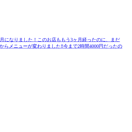
間に4月になりました！このお店ももう3ヶ月経ったのに、まだ
からメニューが変わりました‼️今まで2時間4000円だったの