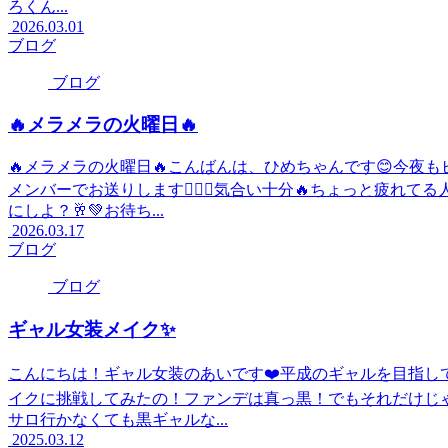
ろくん...
2026.03.01
ブログ
ブログ
🔥メラメラの火曜日🔥
🔥メラメラの火曜日🔥こんばんは、ひめちゃんです😊今夜も
メンバーでお送りします💆‍♂️✨気合い十分🔥ちょっと疲れ
にしよ？🥂💚お待ち...
2026.03.17
ブログ
ブログ
ギャル女装メイク✨
こんにちは！ギャル女装のあいです❤️平成のギャルを目指し
イクに挑戦してみたの！ファンデは真っ黒！でもそれだけじ
サロ行かなくても黒ギャルな...
2025.03.12