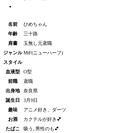
名前
ひめちゃん
年齢
三十路
肩書
玉無し元鳶職
ジャンル
MtF(ニューハーフ)
スタイル
血液型
O型
前職
鳶職
出身地
奈良県
誕生日
3月9日
趣味
アニメ好き、ダーツ
お酒
カクテルが好き💕
たばこ
吸う､男性のも💕